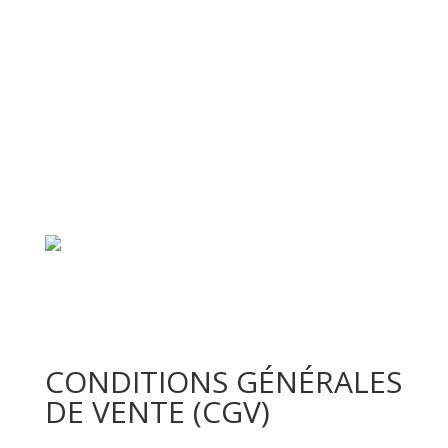
🌞 L’été, ils sortent frais. 10€ la pièce au lieu de
12€. CLIQUEZ POUR DECOUVRIR
CONDITIONS GÉNÉRALES
DE VENTE (CGV)